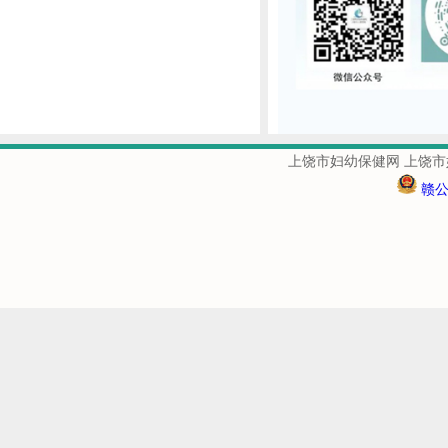
上饶市妇幼保健网 上饶市
赣公