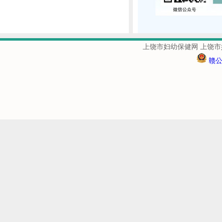
上饶市妇幼保健网 上饶市
赣公