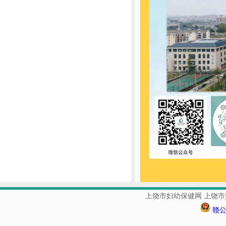
上饶市妇幼保健网 上饶市
赣公