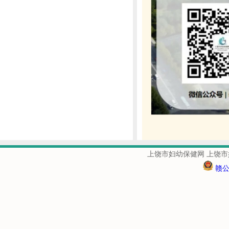
上饶市妇幼保健网 上饶市
赣公