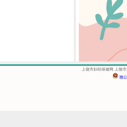
上饶市妇幼保健网 上饶市
赣公